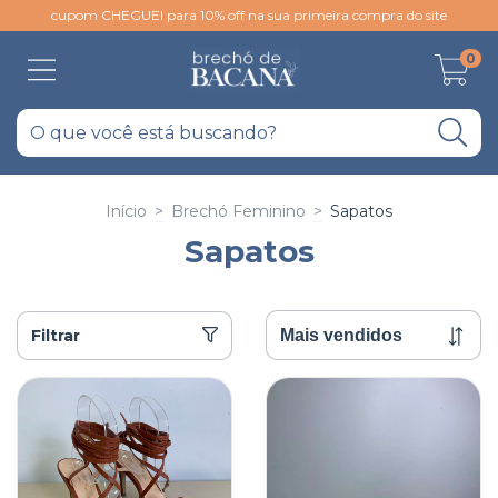
cupom CHEGUEI para 10% off na sua primeira compra do site
0
Início
>
Brechó Feminino
>
Sapatos
Sapatos
Filtrar