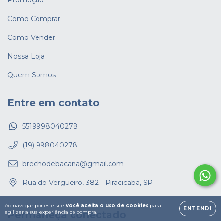
Promoção
Como Comprar
Como Vender
Nossa Loja
Quem Somos
Entre em contato
5519998040278
(19) 998040278
brechodebacana@gmail.com
Rua do Vergueiro, 382 - Piracicaba, SP
Ao navegar por este site
você aceita o uso de cookies
para
ENTENDI
agilizar a sua experiência de compra.
Permaneça conectado