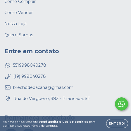
Como Comprar
Como Vender
Nossa Loja
Quem Somos
Entre em contato
5519998040278
(19) 998040278
brechodebacana@gmail.com
Rua do Vergueiro, 382 - Piracicaba, SP
Permaneça conectado
Ao navegar por este site
você aceita o uso de cookies
para
ENTENDI
agilizar a sua experiência de compra.