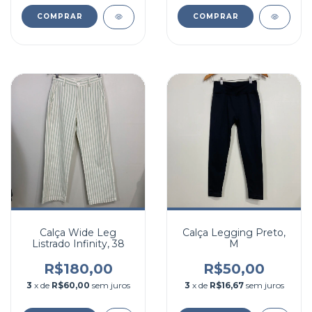
COMPRAR
COMPRAR
Calça Wide Leg
Calça Legging Preto,
Listrado Infinity, 38
M
R$180,00
R$50,00
3
x de
R$60,00
sem juros
3
x de
R$16,67
sem juros