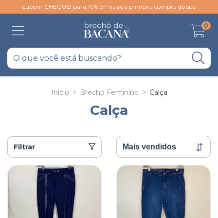
cupom CHEGUEI para 10% off na sua primeira compra do site
0
Início
>
Brechó Feminino
>
Calça
Calça
Filtrar